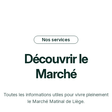
Nos services
D
é
c
o
u
v
r
i
r
l
e
M
a
r
c
h
é
Toutes les informations utiles pour vivre pleinement
le Marché Matinal de Liège.