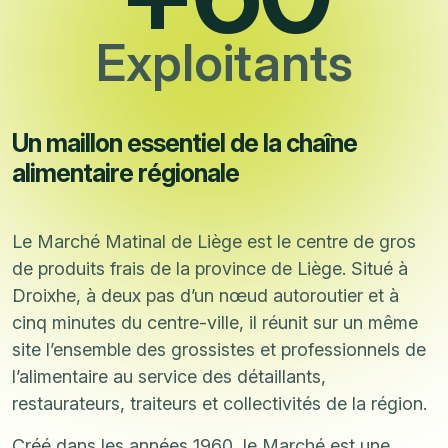
Exploitants
U
n
m
a
i
l
l
o
n
e
s
s
e
n
t
i
e
l
d
e
l
a
c
h
a
î
n
e
a
l
i
m
e
n
t
a
i
r
e
r
é
g
i
o
n
a
l
e
Le Marché Matinal de Liège est le centre de gros
de produits frais de la province de Liège. Situé à
Droixhe, à deux pas d’un nœud autoroutier et à
cinq minutes du centre-ville, il réunit sur un même
site l’ensemble des grossistes et professionnels de
l’alimentaire au service des détaillants,
restaurateurs, traiteurs et collectivités de la région.
Créé dans les années 1960, le Marché est une