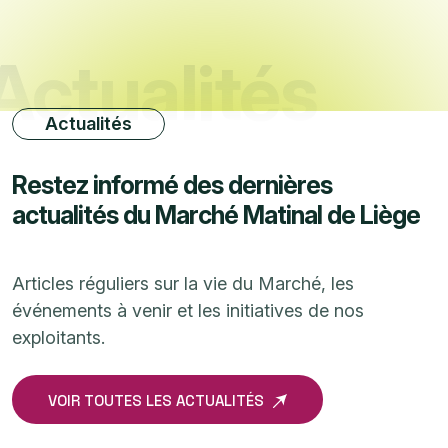
Actualités
Actualités
R
e
s
t
e
z
i
n
f
o
r
m
é
d
e
s
d
e
r
n
i
è
r
e
s
a
c
t
u
a
l
i
t
é
s
d
u
M
a
r
c
h
é
M
a
t
i
n
a
l
d
e
L
i
è
g
e
Articles réguliers sur la vie du Marché, les
événements à venir et les initiatives de nos
exploitants.
VOIR TOUTES LES ACTUALITÉS